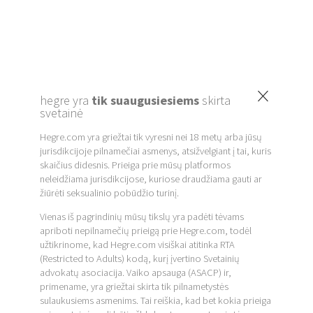
×
hegre yra
tik suaugusiesiems
skirta
svetainė
Hegre.com yra griežtai tik vyresni nei 18 metų arba jūsų
jurisdikcijoje pilnamečiai asmenys, atsižvelgiant į tai, kuris
skaičius didesnis. Prieiga prie mūsų platformos
neleidžiama jurisdikcijose, kuriose draudžiama gauti ar
žiūrėti seksualinio pobūdžio turinį.
Vienas iš pagrindinių mūsų tikslų yra padėti tėvams
apriboti nepilnamečių prieigą prie Hegre.com, todėl
užtikrinome, kad Hegre.com visiškai atitinka RTA
(Restricted to Adults) kodą, kurį įvertino Svetainių
advokatų asociacija. Vaiko apsauga (ASACP) ir,
primename, yra griežtai skirta tik pilnametystės
sulaukusiems asmenims. Tai reiškia, kad bet kokia prieiga