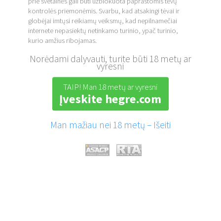
prie svetainės gali būti užblokuota paprastomis tėvų
kontrolės priemonėmis. Svarbu, kad atsakingi tėvai ir
globėjai imtųsi reikiamų veiksmų, kad nepilnamečiai
internete nepasiektų netinkamo turinio, ypač turinio,
kurio amžius ribojamas.
Norėdami dalyvauti, turite būti 18 metų ar
vyresni
TAIP! Man 18 metų ar vyresni
Įveskite hegre.com
Man mažiau nei 18 metų – Išeiti