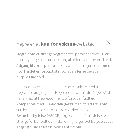
×
hegre er et
kun for voksne
-websted
Hegre.com er strengt begrænset til personer over 18 år
eller myndige i din jurisdiktion, alt efter hvad der er størst.
Adgang til vores platform er ikke tilladt fra jurisdiktioner,
hvorfra det er forbudt at modtage eller se seksuelt
eksplicit indhold.
Et af vores kernemål er at hjælpe forældre med at
begrænse adgangen til Hegre.com for mindreårige, så vi
har sikret, at Hegre.com er og forbliver fuldt ud
kompatibel med RTA-koden (Restricted to Adults) som
vurderet af Association of Sites Advocating
Børnebeskyttelse (ASACP), og, som en påmindelse, er
strengt forbeholdt dem, der er myndige. Det betyder, at al
adgang til siden kan blokeres af simple