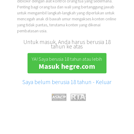
diblokir dengan alat kontrol orang tua yang sederhana.
Penting bagi orang tua dan wali yang bertanggung jawab
untuk mengambil langkah-langkah yang diperlukan untuk
mencegah anak di bawah umur mengakses konten online
yang tidak pantas, terutama konten yang dikenai
pembatasan usia.
Untuk masuk, Anda harus berusia 18
tahun ke atas
YA! Saya berusia 18 tahun atau lebih
Masuk hegre.com
Saya belum berusia 18 tahun - Keluar