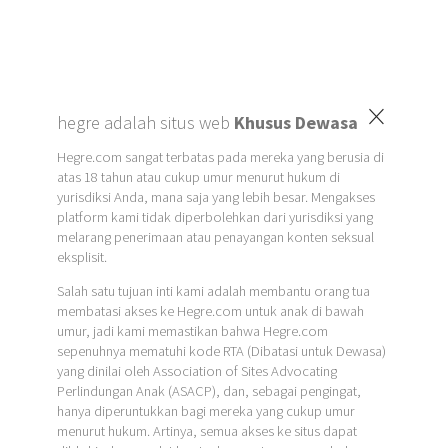
×
hegre adalah situs web
Khusus Dewasa
Hegre.com sangat terbatas pada mereka yang berusia di
atas 18 tahun atau cukup umur menurut hukum di
yurisdiksi Anda, mana saja yang lebih besar. Mengakses
platform kami tidak diperbolehkan dari yurisdiksi yang
melarang penerimaan atau penayangan konten seksual
eksplisit.
Salah satu tujuan inti kami adalah membantu orang tua
membatasi akses ke Hegre.com untuk anak di bawah
umur, jadi kami memastikan bahwa Hegre.com
sepenuhnya mematuhi kode RTA (Dibatasi untuk Dewasa)
yang dinilai oleh Association of Sites Advocating
Perlindungan Anak (ASACP), dan, sebagai pengingat,
hanya diperuntukkan bagi mereka yang cukup umur
menurut hukum. Artinya, semua akses ke situs dapat